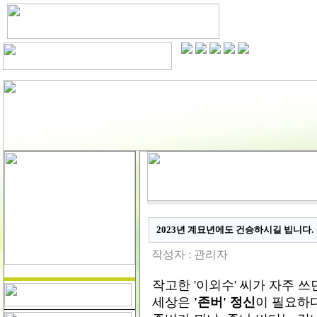
2023년 계묘년에도 건승하시길 빕니다.
작성자 :
관리자
작고한 '이외수' 씨가 자주 쓰
세상은
'존버' 정신
이 필요하다