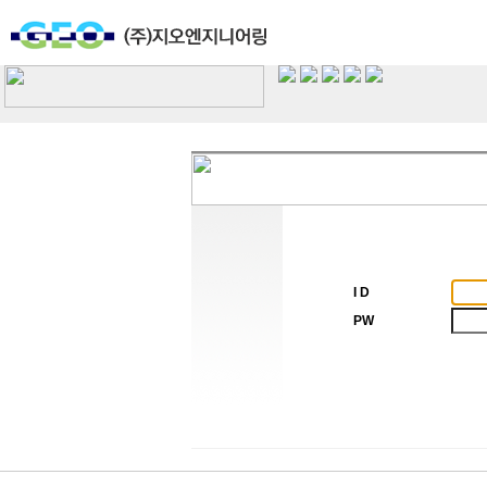
I D
PW